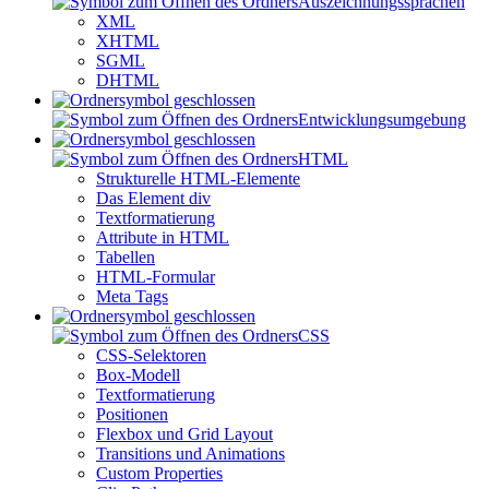
Auszeichnungssprachen
XML
XHTML
SGML
DHTML
Entwicklungsumgebung
HTML
Strukturelle HTML-Elemente
Das Element div
Textformatierung
Attribute in HTML
Tabellen
HTML-Formular
Meta Tags
CSS
CSS-Selektoren
Box-Modell
Textformatierung
Positionen
Flexbox und Grid Layout
Transitions und Animations
Custom Properties