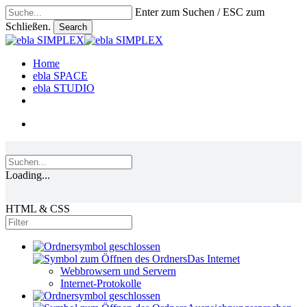
Skip
Enter zum Suchen / ESC zum
to
Schließen.
Search
main
Close
content
Search
search
Menu
Home
ebla SPACE
ebla STUDIO
linkedin
phone
email
search
Loading...
HTML & CSS
Das Internet
Webbrowsern und Servern
Internet-Protokolle