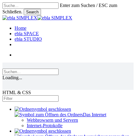
Skip
Enter zum Suchen / ESC zum
to
Schließen.
Search
main
Close
content
Search
search
Menu
Home
ebla SPACE
ebla STUDIO
linkedin
phone
email
search
Loading...
HTML & CSS
Das Internet
Webbrowsern und Servern
Internet-Protokolle