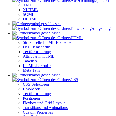
Auszeichnungssprachen
XML
XHTML
SGML
DHTML
Entwicklungsumgebung
HTML
Strukturelle HTML-Elemente
Das Element div
Textformatierung
Attribute in HTML
Tabellen
HTML-Formular
Meta Tags
CSS
CSS-Selektoren
Box-Modell
Textformatierung
Positionen
Flexbox und Grid Layout
Transitions und Animations
Custom Properties