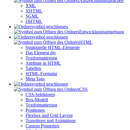
Auszeichnungssprachen
XML
XHTML
SGML
DHTML
Entwicklungsumgebung
HTML
Strukturelle HTML-Elemente
Das Element div
Textformatierung
Attribute in HTML
Tabellen
HTML-Formular
Meta Tags
CSS
CSS-Selektoren
Box-Modell
Textformatierung
Positionen
Flexbox und Grid Layout
Transitions und Animations
Custom Properties