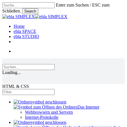
Skip
Enter zum Suchen / ESC zum
to
Schließen.
Search
main
Close
content
Search
search
Menu
Home
ebla SPACE
ebla STUDIO
linkedin
phone
email
search
Loading...
HTML & CSS
Das Internet
Webbrowsern und Servern
Internet-Protokolle