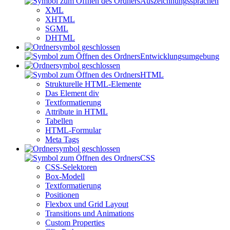
Auszeichnungssprachen
XML
XHTML
SGML
DHTML
Entwicklungsumgebung
HTML
Strukturelle HTML-Elemente
Das Element div
Textformatierung
Attribute in HTML
Tabellen
HTML-Formular
Meta Tags
CSS
CSS-Selektoren
Box-Modell
Textformatierung
Positionen
Flexbox und Grid Layout
Transitions und Animations
Custom Properties