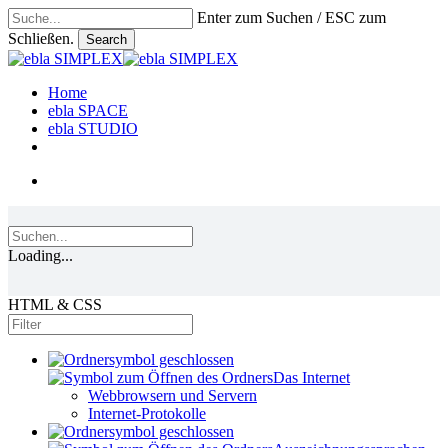
Skip
Enter zum Suchen / ESC zum
to
Schließen.
Search
main
Close
content
Search
search
Menu
Home
ebla SPACE
ebla STUDIO
linkedin
phone
email
search
Loading...
HTML & CSS
Das Internet
Webbrowsern und Servern
Internet-Protokolle