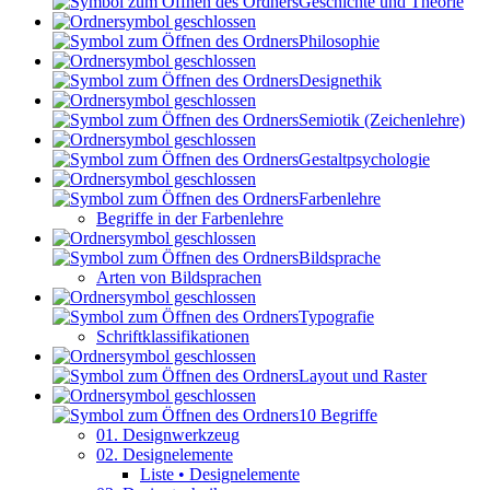
Geschichte und Theorie
Philosophie
Designethik
Semiotik (Zeichenlehre)
Gestaltpsychologie
Farbenlehre
Begriffe in der Farbenlehre
Bildsprache
Arten von Bildsprachen
Typografie
Schriftklassifikationen
Layout und Raster
10 Begriffe
01. Designwerkzeug
02. Designelemente
Liste • Designelemente