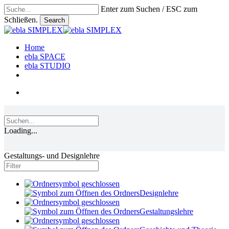
Skip
Enter zum Suchen / ESC zum
to
Schließen.
Search
main
Close
content
Search
search
Menu
Home
ebla SPACE
ebla STUDIO
linkedin
phone
email
search
Loading...
Gestaltungs- und Designlehre
Designlehre
Gestaltungslehre